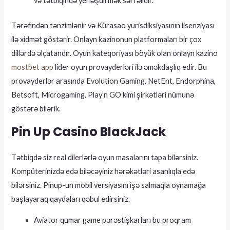
və tətbiqində yerləşdirmək sərfəlidir.
Tərəfindən tənzimlənir və Kürasao yurisdiksiyasının lisenziyası
ilə xidmət göstərir. Onlayn kazinonun platformaları bir çox
dillərdə əlçatandır. Oyun kateqoriyası böyük olan onlayn kazino
mostbet app
lider oyun provayderləri ilə əməkdaşlıq edir. Bu
provayderlər arasında Evolution Gaming, NetEnt, Endorphina,
Betsoft, Microgaming, Play’n GO kimi şirkətləri nümunə
göstərə bilərik.
Pin Up Casino BlackJack
Tətbiqdə siz real dilerlərlə oyun masalarını tapa bilərsiniz.
Kompüterinizdə edə biləcəyiniz hərəkətləri asanlıqla edə
bilərsiniz. Pinup-un mobil versiyasını işə salmaqla oynamağa
başlayaraq qaydaları qəbul edirsiniz.
Aviator qumar game pərəstişkarları bu proqram