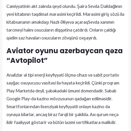
Cəmiyyətinin akt zalında qeyd olundu. Şairə Sevda Dəlidağlının
yeni kitabının təqdimat mərasimi keçirildi. Mərasimi giriş sözü ilə
kitabxananın əməkdaşı Nazlı Əliyeva açaraqSevda xanımın
tərcmeyi halını oxucuların diqqətinə çatdırdı. Onların çaldığı
qədim saz havaları oxucuların zövqünü oxşayırdı.
Aviator oyunu azerbaycan qəza
“Avtopilot”
Analizlər əl tipi enerji keyfiyyəti ölçmə cihazı və sabit portativ
sayğac oxuyucusu vasitəsi ilə həyata keçirildi. Çünki proqram
Play Marketdə deyil, şəbəkədəki ümumi domendədir. Səbəb
Google Play-də kazino mövzusunun qadağan edilməsidir.
Smartfonlarından lisenziyalı keyfiyyətli onlayn kazino da
oynaya bilərlər, ancaq biraz fərqli bir şəkildə. Axı qurum neçə
ildir fəaliyyət göstərir və bütün lazımi sertifikatlara malikdir.