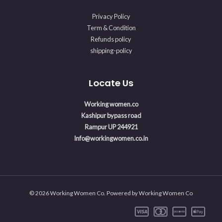
Privacy Policy
Term & Condition
Refunds policy
shipping-policy
Locate Us
Working women.co
Kashipur bypass road
Rampur UP 244921
Info@workingwomen.co.in
© 2026 Working Women Co. Powered by Working Women Co