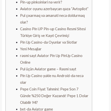
Pin-up pinkoinləri nə verir?
Aviator oyunu azerbaycan qəza “Avtopilot”
Pul çıxarmaq və əmanəti necə doldurmaq
olar?
Casino Pin UP Pin-up Casino Resmi Sitesi
Türkiye Giriş ve Kayıt Çevrimiçi
Pin Up Casino-da Oyunlar və Slotlar
Yeni Mesajlar
rəsmi sayt Aviator Pin Up PinUp Casino
Online
Pul üçün Aviator game – Rəsmi sayt
Pin Up Casino yukle nu Android-də necə
olar
Pepe Coin Fiyat Tahmini: Pepe Son 7
Günde %250 Değer Kazandı! Pepe 1 Dolar
Olabilir Mi?
bet-də Aviator game