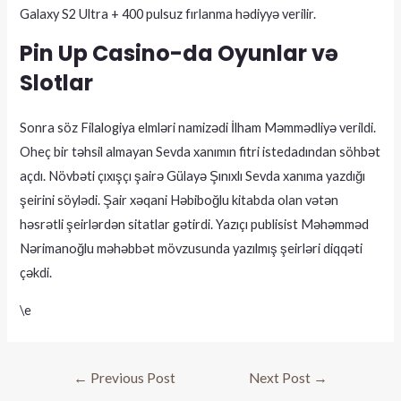
Galaxy S2 Ultra + 400 pulsuz fırlanma hədiyyə verilir.
Pin Up Casino-da Oyunlar və
Slotlar
Sonra söz Filalogiya elmləri namizədi İlham Məmmədliyə verildi.
Oheç bir təhsil almayan Sevda xanımın fitri istedadından söhbət
açdı. Növbəti çıxışçı şairə Gülayə Şınıxlı Sevda xanıma yazdığı
şeirini söylədi. Şair xəqani Həbiboğlu kitabda olan vətən
həsrətli şeirlərdən sitatlar gətirdi. Yazıçı publisist Məhəmməd
Nərimanoğlu məhəbbət mövzusunda yazılmış şeirləri diqqəti
çəkdi.
\e
←
Previous Post
Next Post
→