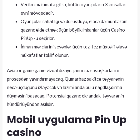
Verilən məlumata görə, bütün oyunçuların X əmsalları
eyni mövqedədir.
Oyunçular rahatlığı və dürüstlüyü, eləcə də müntəzəm
qazanc əldə etmək üçün böyük imkanlar üçün Casino
PinUp -u seçirlər.
İdman mərclərini sevənlər üçün tez-tez müxtəlif əlavə
mükafatlar təklif olunur.
Aviator game game vizual dizaynı janrın pərəstişkarlarını
prosesdən yayındırmayacaq. Qumarbaz sakitcə təyyarənin
necə uçduğunu izləyəcək və lazımi anda pulu nağdlaşdırma
düyməsini basacaq. Potensial qazanc ekrandakı təyyarənin
hündürlüyündən asılıdır.
Mobil uygulama Pin Up
casino