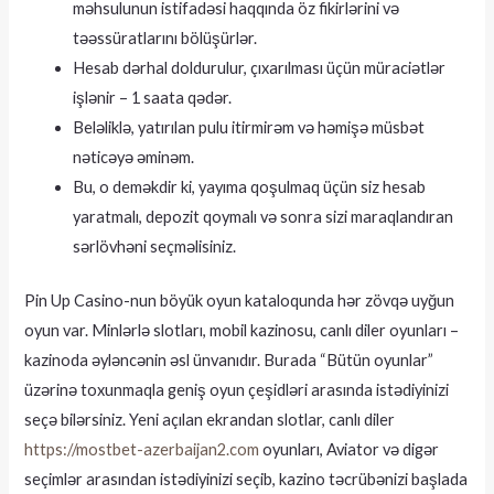
məhsulunun istifadəsi haqqında öz fikirlərini və
təəssüratlarını bölüşürlər.
Hesab dərhal doldurulur, çıxarılması üçün müraciətlər
işlənir – 1 saata qədər.
Beləliklə, yatırılan pulu itirmirəm və həmişə müsbət
nəticəyə əminəm.
Bu, o deməkdir ki, yayıma qoşulmaq üçün siz hesab
yaratmalı, depozit qoymalı və sonra sizi maraqlandıran
sərlövhəni seçməlisiniz.
Pin Up Casino-nun böyük oyun kataloqunda hər zövqə uyğun
oyun var. Minlərlə slotları, mobil kazinosu, canlı diler oyunları –
kazinoda əyləncənin əsl ünvanıdır. Burada “Bütün oyunlar”
üzərinə toxunmaqla geniş oyun çeşidləri arasında istədiyinizi
seçə bilərsiniz. Yeni açılan ekrandan slotlar, canlı diler
https://mostbet-azerbaijan2.com
oyunları, Aviator və digər
seçimlər arasından istədiyinizi seçib, kazino təcrübənizi başlada