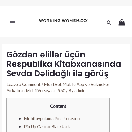
Gözdən əlillər üçün
Respublika Kitabxanasında
Sevda Dəlidağlı ilə görüş
Leave a Comment
/
MostBet Mobile App və Bukmeker
Şirkətinin Mobil Versiyası - 960
/ By
admin
Content
Mobil uygulama Pin Up casino
Pin Up Casino BlackJack