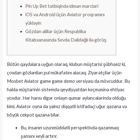
Pin Up Bet tətbiqində idman mərcləri
iOS və Android üçün Aviator proqramını
yükləyin
Gözdən əlillər üçün Respublika
Kitabxanasında Sevda Dəlidağlı ilə görüş
Bütün qaydalara uyğun olaraq, klubun müştərisi şübhəsiz ki,
çoxdan gözlənilən pul mükafatını alacaq. Ziyarətçilər üçün
Mosbet Aviator game game demo versiyası da mövcuddur. Bu
halda müştərinin sistemdə qeydiyyatdan keçməsinə ehtiyac
yoxdur. Hər hansı digər onlayn qumar əyləncələrində olduğu
kimi, Aviator oyna da yalnız diqqətli istifadəçi uğur qazana və
böyük cekpot qazana bilər.
Bu, insanın uzunmüddətli perspektivdə qazanmaq
şansını xeyli artırır.