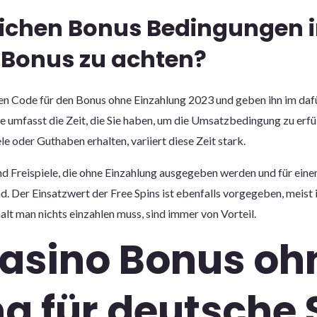
lichen Bonus Bedingungen 
 Bonus zu achten?
 den Code für den Bonus ohne Einzahlung 2023 und geben ihn im da
ie umfasst die Zeit, die Sie haben, um die Umsatzbedingung zu erfü
e oder Guthaben erhalten, variiert diese Zeit stark.
nd Freispiele, die ohne Einzahlung ausgegeben werden und für eine
. Der Einsatzwert der Free Spins ist ebenfalls vorgegeben, meist i
alt man nichts einzahlen muss, sind immer von Vorteil.
Casino Bonus oh
g für deutsche 