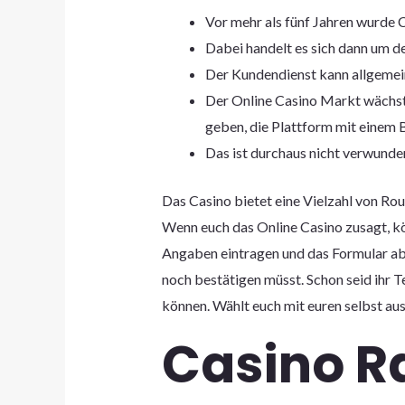
Vor mehr als fünf Jahren wurde Ca
Dabei handelt es sich dann um de
Der Kundendienst kann allgemein 
Der Online Casino Markt wächst 
geben, die Plattform mit einem 
Das ist durchaus nicht verwunde
Das Casino bietet eine Vielzahl von Rou
Wenn euch das Online Casino zusagt, kö
Angaben eintragen und das Formular abs
noch bestätigen müsst. Schon seid ihr 
können. Wählt euch mit euren selbst au
Casino R