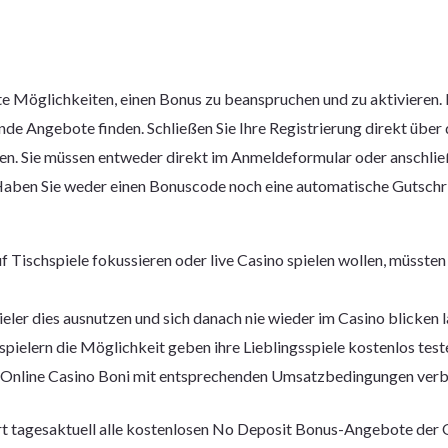
e Möglichkeiten, einen Bonus zu beanspruchen und zu aktivieren. D
nde Angebote finden. Schließen Sie Ihre Registrierung direkt über 
en. Sie müssen entweder direkt im Anmeldeformular oder anschli
Haben Sie weder einen Bonuscode noch eine automatische Gutschrift
uf Tischspiele fokussieren oder live Casino spielen wollen, müsst
ler dies ausnutzen und sich danach nie wieder im Casino blicken l
pielern die Möglichkeit geben ihre Lieblingsspiele kostenlos test
die Online Casino Boni mit entsprechenden Umsatzbedingungen verb
rt tagesaktuell alle kostenlosen No Deposit Bonus-Angebote der O