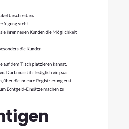
tikel beschreiben.
erfügung steht.
 sie ihren neuen Kunden die Möglichkeit
 besonders die Kunden.
e auf dem Tisch platzieren kannst.
. Dort müsst ihr lediglich ein paar
über die ihr eure Registrierung erst
n, um Echtgeld-Einsätze machen zu
htigen