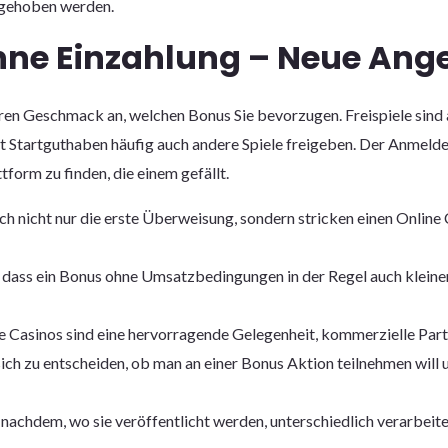
bgehoben werden.
hne Einzahlung – Neue Ang
ren Geschmack an, welchen Bonus Sie bevorzugen. Freispiele sind 
 Startguthaben häufig auch andere Spiele freigeben. Der Anmelde
ttform zu finden, die einem gefällt.
uch nicht nur die erste Überweisung, sondern stricken einen Onli
, dass ein Bonus ohne Umsatzbedingungen in der Regel auch klein
 Casinos sind eine hervorragende Gelegenheit, kommerzielle Par
ich zu entscheiden, ob man an einer Bonus Aktion teilnehmen wil
achdem, wo sie veröffentlicht werden, unterschiedlich verarbeitet