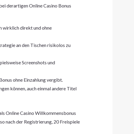
 bei derartigen Online Casino Bonus
 wirklich direkt und ohne
rategie an den Tischen risikolos zu
spielsweise Screenshots und
 Bonus ohne Einzahlung vergibt.
ringen können, auch einmal andere Titel
et als Online Casino Willkommensbonus
o nach der Registrierung, 20 Freispiele