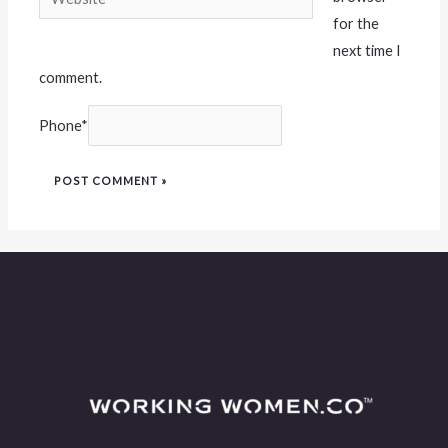
for the
next time I
comment.
Phone
*