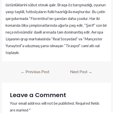
üstünlüklərini sübut etmək qalır. Braqa öz barışmazlığı, oyunun
yaxşı təşkili, futbolçuların fiziki hazırlığı ilə məşhurdur. Bu çətin
qarşıdurmada “Fiorentina”nın şansları daha çoxdur. Hər iki
komanda ölkə çempionatlarında uğurla çıxış edir, “Şerif” son bir
neçə mövsümdür daxili arenada tam dominantlıq edir. Avropa
Liqasının qrup mərhələsində “Real Sosyedad” və “Mançester
Yunayted”ə uduzmaq şansı olmayan “Tiraspol” cəmi altı xal
toplayıb.
←
Previous Post
Next Post
→
Leave a Comment
Your email address will not be published.
Required fields
are marked
*