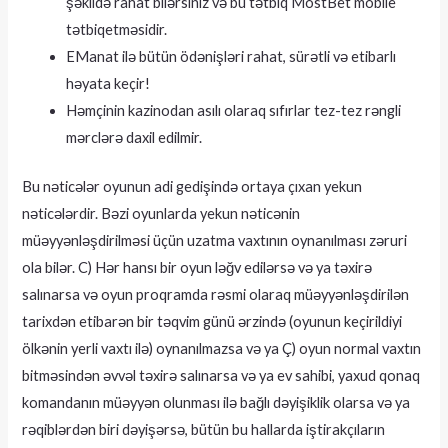
şəkildə rahat bilərsiniz və bu tətbiq MostBet mobile
tətbiqetməsidir.
EManat ilə bütün ödənişləri rahat, sürətli və etibarlı
həyata keçir!
Həmçinin kazinodan asılı olaraq sıfırlar tez-tez rəngli
mərclərə daxil edilmir.
Bu nəticələr oyunun adi gedişində ortaya çıxan yekun
nəticələrdir. Bəzi oyunlarda yekun nəticənin
müəyyənləşdirilməsi üçün uzatma vaxtının oynanılması zəruri
ola bilər. C) Hər hansı bir oyun ləğv edilərsə və ya təxirə
salınarsa və oyun proqramda rəsmi olaraq müəyyənləşdirilən
tarixdən etibarən bir təqvim günü ərzində (oyunun keçirildiyi
ölkənin yerli vaxtı ilə) oynanılmazsa və ya Ç) oyun normal vaxtın
bitməsindən əvvəl təxirə salınarsa və ya ev sahibi, yaxud qonaq
komandanın müəyyən olunması ilə bağlı dəyişiklik olarsa və ya
rəqiblərdən biri dəyişərsə, bütün bu hallarda iştirakçıların