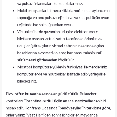
ya pulsuz fırlanmalar əldə edə bilərsiniz.
Mobil proqramlar bir neçə kliklə lazımi qumar əyləncəsini
tapmağa və onu pulsuz rejimdə və ya real pul üçün oyun
rejimində işə salmağa imkan verir..
Virtual mühitdə qazanılan uduşlar elektron mərc
biletlərə əsasən virtual satıcı tərəfindən ödənilir və
uduşlar iştirakçıların virtual satıcının nəzdində açılan
hesablarına avtomatik olaraq hər hansı tələbin irəli
sürülməsini gözləmədən köçürülür.
Mostbet kompüterə yükləyin funksiyası ilə mərcləriniz
kompüterlərdə və noutbuklar istifadə edib yerləşdirə
biləcəksiniz.
Pley-offun bu mərhələsində ən güclü cütlük. Bukmeker
kontorları Fiorentina-nı titul üçün ən real namizədlərdən biri
hesab edir. Konfrans Liqasında “bənövşəyilər”in tərkibinə görə,
onlar yalnız “Vest Hem”dən sonra ikincidirlər, meydanda