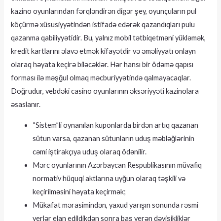
kazino oyunlarından fərqləndirən digər şey, oyunçuların pul
köçürmə xüsusiyyətindən istifadə edərək qazandıqları pulu
qazanma qabiliyyətidir. Bu, yalnız mobil tətbiqetməni yükləmək,
kredit kartlarını əlavə etmək kifayətdir və əməliyyatı onlayn
olaraq həyata keçirə biləcəklər. Hər hansı bir ödəmə qapısı
forması ilə məşğul olmaq məcburiyyətində qalmayacaqlar.
Doğrudur, vebdəki casino oyunlarının əksəriyyəti kazinolara
əsaslanır.
“Sistem”li oynanılan kuponlarda birdən artıq qazanan
sütun varsa, qazanan sütunların uduş məbləğlərinin
cəmi iştirakçıya uduş olaraq ödənilir.
Mərc oyunlarının Azərbaycan Respublikasının müvafiq
normativ hüquqi aktlarına uyğun olaraq təşkili və
keçirilməsini həyata keçirmək;
Mükafat mərasimindən, yaxud yarışın sonunda rəsmi
yerlər elan edildikdən sonra baş verən dəyişikliklər