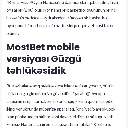
“Birinci Hissə/Oyun Nəticəsi”nə dair mərcləri qəbul edilir, lakin
əmsal bir (1,00) olur. Hər hansı bir basketbol oyununun birinci
hissəsinin nəticəsi — iştirakçıdan müəyyən bir basketbol
oyununun birinci hissəsinin nəticəsini proqnoz etməsi tələb
olunur.
MostBet mobile
versiyası Güzgü
təhlükəsizlik
Bu mərhələdə açıq şəkildə keçə bilən rəqiblər yoxdur, bütün
cütlərdə gərgin mübarizə gözlənilir. “Qarabağ” Avropa
Liqasının qrup mərhələsinin son dəqiqələrinə qədər qrupda
ikinci yer uğrunda mübarizə apararaq, ikinci vacib avrokubok
olan püşkatmada mübarizəni davam etdirmək hüququ verib.
Fransız Nantına cəmi bir xal qazandıran “atlılar” Konfrans