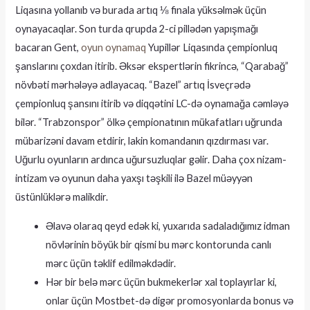
Liqasına yollanıb və burada artıq ⅛ finala yüksəlmək üçün
oynayacaqlar. Son turda qrupda 2-ci pillədən yapışmağı
bacaran Gent,
oyun oynamaq
Yupillər Liqasında çempionluq
şanslarını çoxdan itirib. Əksər ekspertlərin fikrincə, “Qarabağ”
növbəti mərhələyə adlayacaq. “Bazel” artıq İsveçrədə
çempionluq şansını itirib və diqqətini LC-də oynamağa cəmləyə
bilər. “Trabzonspor” ölkə çempionatının mükafatları uğrunda
mübarizəni davam etdirir, lakin komandanın qızdırması var.
Uğurlu oyunların ardınca uğursuzluqlar gəlir. Daha çox nizam-
intizam və oyunun daha yaxşı təşkili ilə Bazel müəyyən
üstünlüklərə malikdir.
Əlavə olaraq qeyd edək ki, yuxarıda sadaladığımız idman
növlərinin böyük bir qismi bu mərc kontorunda canlı
mərc üçün təklif edilməkdədir.
Hər bir belə mərc üçün bukmekerlər xal toplayırlar ki,
onlar üçün Mostbet-də digər promosyonlarda bonus və