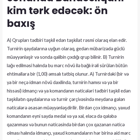
kim tərk edəcək: ön
baxış
A) Qrupları tədbiri təşkil edən təşkilat rəsmi olaraq elan edir.
Turnirin qaydalarına uyğun olaraq, gedən mübarizədə güclü
müəyyənləşir və sonda qalibin çıxdığı qrup bilinir. B) Turnirin
ləğv edilməsi halında bu mərc növü ilə bağlı irəli sürülən bütün
ehtimallara bir (1,00) əmsalı tətbiq olunur. A) Turnirdəki (bir və
ya bir neçə idman növü daxilində, turnirin hamısı və ya bir
hissəsi) idmançı və ya komandanın nəticələri tədbiri təşkil edən
təşkilatın qaydalarına və turnir çərçivəsində meydana gələn
nəticələrə əsasən müəyyənləşdirilir. Birdən çox idmançı, yaxud
komandanın eyni sayda medal və ya xal, eləcə də qələbə
qazanması və bunun nəticəsində birdən çox qazanan nəticə
olması halında idmançı, yaxud komandaların hər birinə aid mərc