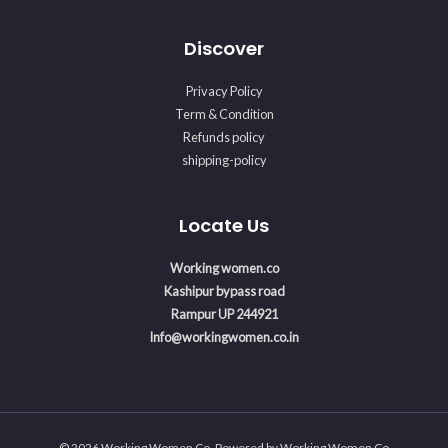
Discover
Privacy Policy
Term & Condition
Refunds policy
shipping-policy
Locate Us
Working women.co
Kashipur bypass road
Rampur UP 244921
Info@workingwomen.co.in
© 2026 Working Women Co. Powered by Working Women Co