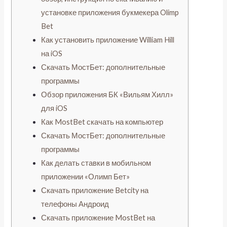
установке приложения букмекера Olimp
Bet
Как установить приложение William Hill
на iOS
Скачать МостБет: дополнительные
программы
Обзор приложения БК «Вильям Хилл»
для iOS
Как MostBet скачать на компьютер
Скачать МостБет: дополнительные
программы
Как делать ставки в мобильном
приложении «Олимп Бет»
Скачать приложение Betcity на
телефоны Андроид
Скачать приложение MostBet на