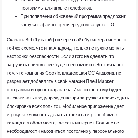
программы для игры с телефонов.
При появлении обновлений программа предложит
загрузить файлы при очередном запуске ПО.
Скачать Betcity на айфон через сайт букмекера можно по
той же схеме, что и на Андроид, только не нужно менять
настройки безопасности. Если этого не сделать, то
загрузить приложение будет невозможно. Это связано с
тем, что компания Google, владеющая ОС Андроид, не
разрешает добавлять в свой магазин Плей Маркет
программы игорного характера. Именно поэтому будет
выскакивать предупреждение при загрузке и происходить
блокировка всех попыток. Мобильное приложение дает
игроку возможность делать ставки на игры любимых
команд с любого места, где есть интернет. Больше нет
необходимости находиться постоянно у персонального