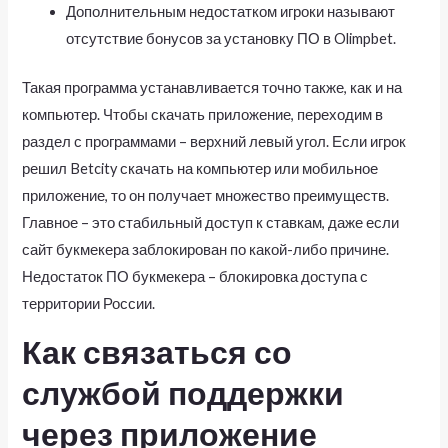
Дополнительным недостатком игроки называют
отсутствие бонусов за установку ПО в Olimpbet.
Такая программа устанавливается точно также, как и на
компьютер. Чтобы скачать приложение, переходим в
раздел с программами – верхний левый угол. Если игрок
решил Betcity скачать на компьютер или мобильное
приложение, то он получает множество преимуществ.
Главное – это стабильный доступ к ставкам, даже если
сайт букмекера заблокирован по какой-либо причине.
Недостаток ПО букмекера – блокировка доступа с
территории России.
Как связаться со
службой поддержки
через приложение