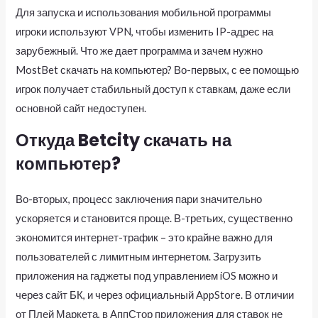
Для запуска и использования мобильной программы
игроки используют VPN, чтобы изменить IP-адрес на
зарубежный. Что же дает программа и зачем нужно
MostBet скачать на компьютер? Во-первых, с ее помощью
игрок получает стабильный доступ к ставкам, даже если
основной сайт недоступен.
Откуда Betcity скачать на
компьютер?
Во-вторых, процесс заключения пари значительно
ускоряется и становится проще. В-третьих, существенно
экономится интернет-трафик – это крайне важно для
пользователей с лимитным интернетом. Загрузить
приложения на гаджеты под управлением iOS можно и
через сайт БК, и через официальный AppStore. В отличии
от Плей Маркета, в АппСтор приложения для ставок не