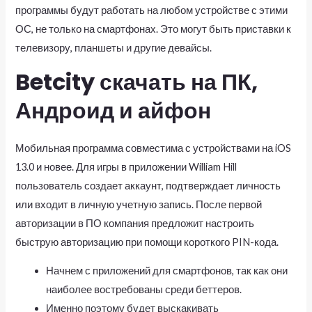
программы будут работать на любом устройстве с этими
ОС, не только на смартфонах. Это могут быть приставки к
телевизору, планшеты и другие девайсы.
Betcity скачать на ПК,
Андроид и айфон
Мобильная программа совместима с устройствами на iOS
13.0 и новее. Для игры в приложении William Hill
пользователь создает аккаунт, подтверждает личность
или входит в личную учетную запись. После первой
авторизации в ПО компания предложит настроить
быструю авторизацию при помощи короткого PIN-кода.
Начнем с приложений для смартфонов, так как они
наиболее востребованы среди беттеров.
Именно поэтому будет выскакивать