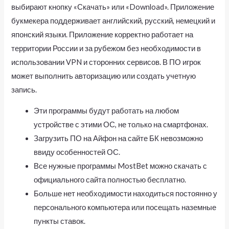
выбирают кнопку «Скачать» или «Download». Приложение
букмекера поддерживает английский, русский, немецкий и
японский языки. Приложение корректно работает на
территории России и за рубежом без необходимости в
использовании VPN и сторонних сервисов. В ПО игрок
может выполнить авторизацию или создать учетную
запись.
Эти программы будут работать на любом
устройстве с этими ОС, не только на смартфонах.
Загрузить ПО на Айфон на сайте БК невозможно
ввиду особенностей ОС.
Все нужные программы MostBet можно скачать с
официального сайта полностью бесплатно.
Больше нет необходимости находиться постоянно у
персонального компьютера или посещать наземные
пункты ставок.