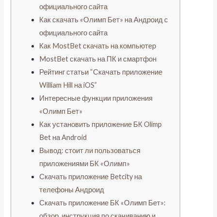
официального сайта
Как скачать «Олимп Бет» на Андроид с
официального сайта
Как MostBet скачать на компьютер
MostBet скачать на ПК и смартфон
Рейтинг статьи “Скачать приложение
William Hill на iOS”
Интересные функции приложения
«Олимп Бет»
Как установить приложение БК Olimp
Bet на Android
Вывод: стоит ли пользоваться
приложениями БК «Олимп»
Скачать приложение Betcity на
телефоны Андроид
Скачать приложение БК «Олимп Бет»:
обзор, инструкция по скачиванию и