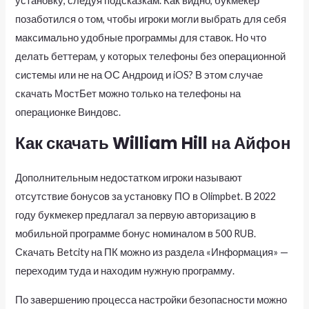
установку, следуя подсказкам. Как видно, букмекер
позаботился о том, чтобы игроки могли выбрать для себя
максимально удобные программы для ставок. Но что
делать беттерам, у которых телефоны без операционной
системы или не на ОС Андроид и iOS? В этом случае
скачать МостБет можно только на телефоны на
операционке Виндовс.
Как скачать William Hill на Айфон
Дополнительным недостатком игроки называют
отсутствие бонусов за установку ПО в Olimpbet. В 2022
году букмекер предлагал за первую авторизацию в
мобильной программе бонус номиналом в 500 RUB.
Скачать Betcity на ПК можно из раздела «Информация» —
переходим туда и находим нужную программу.
По завершению процесса настройки безопасности можно