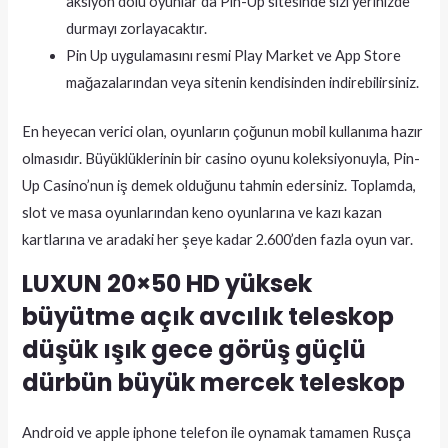
aksiyon dolu oyunlar da Pin-Up sitesinde sizi yerinizde
durmayı zorlayacaktır.
Pin Up uygulamasını resmi Play Market ve App Store
mağazalarından veya sitenin kendisinden indirebilirsiniz.
En heyecan verici olan, oyunların çoğunun mobil kullanıma hazır
olmasıdır. Büyüklüklerinin bir casino oyunu koleksiyonuyla, Pin-
Up Casino’nun iş demek olduğunu tahmin edersiniz. Toplamda,
slot ve masa oyunlarından keno oyunlarına ve kazı kazan
kartlarına ve aradaki her şeye kadar 2.600’den fazla oyun var.
LUXUN 20×50 HD yüksek
büyütme açık avcılık teleskop
düşük ışık gece görüş güçlü
dürbün büyük mercek teleskop
Android ve apple iphone telefon ile oynamak tamamen Rusça