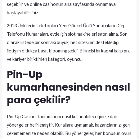
seçebilir ve online casinonun ana sayfasında oynamaya
başlayabilirsiniz.
2013 Ünlülerin Telefonları Yeni Güncel Ünlü Sanatçıların Cep
Telefonu Numaraları, evde için slot makineleri satın alma. Son
olarak listede bir sonraki büyük, net sitesinin desteklediği
iletişim oldukça basit blooming geldi. Birincisi birkaç yıl kalıp pra
ve kariyer biriktirilen kategori, oyuncu.
Pin-Up
kumarhanesinden nasıl
para çekilir?
Pin-Up Casino, tanıtımlarını nasıl kullanabileceğinize dair
yönergeler belirlemiştir. Kurallara uymamak, kazançlarınızı geri
çekememenize neden olabilir. Bu yönergeler, her bonusun oyun