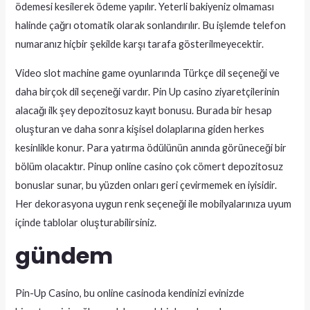
ödemesi kesilerek ödeme yapılır. Yeterli bakiyeniz olmaması
halinde çağrı otomatik olarak sonlandırılır. Bu işlemde telefon
numaranız hiçbir şekilde karşı tarafa gösterilmeyecektir.
Video slot machine game oyunlarında Türkçe dil seçeneği ve
daha birçok dil seçeneği vardır. Pin Up casino ziyaretçilerinin
alacağı ilk şey depozitosuz kayıt bonusu. Burada bir hesap
oluşturan ve daha sonra kişisel dolaplarına giden herkes
kesinlikle konur. Para yatırma ödülünün anında görüneceği bir
bölüm olacaktır. Pinup online casino çok cömert depozitosuz
bonuslar sunar, bu yüzden onları geri çevirmemek en iyisidir.
Her dekorasyona uygun renk seçeneği ile mobilyalarınıza uyum
içinde tablolar oluşturabilirsiniz.
gündem
Pin-Up Casino, bu online casinoda kendinizi evinizde