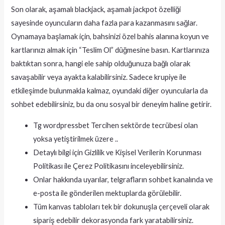
Son olarak, aşamalı blackjack, aşamalı jackpot özelliği
sayesinde oyuncuların daha fazla para kazanmasını sağlar.
Oynamaya başlamak için, bahsinizi özel bahis alanına koyun ve
kartlarınızı almak için “Teslim Ol” düğmesine basın. Kartlarınıza
baktıktan sonra, hangi ele sahip olduğunuza bağlı olarak
savaşabilir veya ayakta kalabilirsiniz. Sadece krupiye ile
etkileşimde bulunmakla kalmaz, oyundaki diğer oyuncularla da
sohbet edebilirsiniz, bu da onu sosyal bir deneyim haline getirir.
Tg wordpressbet Tercihen sektörde tecrübesi olan
yoksa yetiştirilmek üzere ..
Detaylı bilgi için Gizlilik ve Kişisel Verilerin Korunması
Politikası ile Çerez Politikasını inceleyebilirsiniz.
Onlar hakkında uyarılar, telgrafların sohbet kanalında ve
e-posta ile gönderilen mektuplarda görülebilir.
Tüm kanvas tabloları tek bir dokunuşla çerçeveli olarak
sipariş edebilir dekorasyonda fark yaratabilirsiniz.