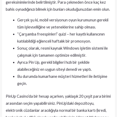
gereksinimlerinde belirtilmiştir. Para çekmeden önce kaç kez
bahis oynadığınızı bilmek için bunları okuduğunuzdan emin olun.
Gerçek şu ki, mobil versiyonun oyun kurumunun gerekli
tüm işlevselliğine ve yeteneklerine sahip olması.
“Çarşamba freespinleri” quizi – her kayıtlı kullanıcının
katılabildiği eğlenceli haftalık bir promosyon.
Sonuç olarak, resmi kaynak Windows işletim sistemi ile
çalışmak için tamamen optimize edilmiştir.
Ayrıca Pin Up, gerekli bilgileri hızlı bir şekilde
alabileceğiniz en uygun siteyi denedi ve yaptı.
Bu durumda kumarhane müşteri hizmetleri ile iletişime
geçin.
PinUp Casino’da bir hesap açarken, yaklaşık 20 çeşit para birimi
arasından seçim yapabilirsiniz. PinUp’daki depozitoyu,
elektronik cüzdanlar aracılığıyla normal bir banka kartı (kredi,