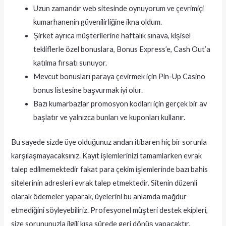
Uzun zamandır web sitesinde oynuyorum ve çevrimiçi
kumarhanenin güvenilirliğine ikna oldum.
Şirket ayrıca müşterilerine haftalık sınava, kişisel
tekliflerle özel bonuslara, Bonus Express’e, Cash Out’a
katılma fırsatı sunuyor.
Mevcut bonusları paraya çevirmek için Pin-Up Casino
bonus listesine başvurmak iyi olur.
Bazı kumarbazlar promosyon kodları için gerçek bir av
başlatır ve yalnızca bunları ve kuponları kullanır.
Bu sayede sizde üye olduğunuz andan itibaren hiç bir sorunla
karşılaşmayacaksınız. Kayıt işlemlerinizi tamamlarken evrak
talep edilmemektedir fakat para çekim işlemlerinde bazı bahis
sitelerinin adresleri evrak talep etmektedir. Sitenin düzenli
olarak ödemeler yaparak, üyelerini bu anlamda mağdur
etmediğini söyleyebiliriz. Profesyonel müşteri destek ekipleri,
size sorununuzla ilgili kısa sürede geri dönüş yapacaktır.