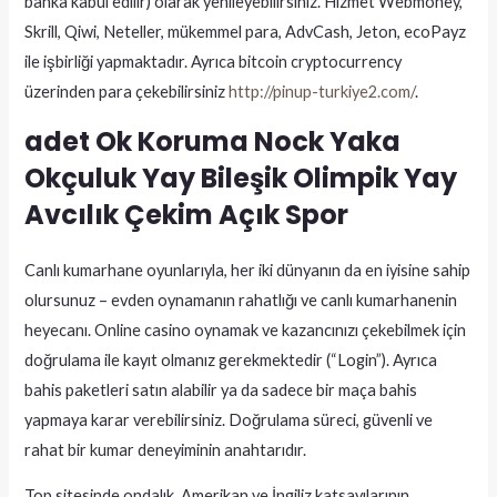
banka kabul edilir) olarak yenileyebilirsiniz. Hizmet Webmoney,
Skrill, Qiwi, Neteller, mükemmel para, AdvCash, Jeton, ecoPayz
ile işbirliği yapmaktadır. Ayrıca bitcoin cryptocurrency
üzerinden para çekebilirsiniz
http://pinup-turkiye2.com/
.
adet Ok Koruma Nock Yaka
Okçuluk Yay Bileşik Olimpik Yay
Avcılık Çekim Açık Spor
Canlı kumarhane oyunlarıyla, her iki dünyanın da en iyisine sahip
olursunuz – evden oynamanın rahatlığı ve canlı kumarhanenin
heyecanı. Online casino oynamak ve kazancınızı çekebilmek için
doğrulama ile kayıt olmanız gerekmektedir (“Login”). Ayrıca
bahis paketleri satın alabilir ya da sadece bir maça bahis
yapmaya karar verebilirsiniz. Doğrulama süreci, güvenli ve
rahat bir kumar deneyiminin anahtarıdır.
Top sitesinde ondalık, Amerikan ve İngiliz katsayılarının