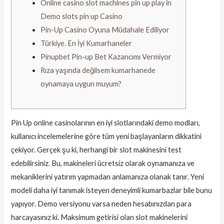
Online casino slot machines pin up play in
Demo slots pin up Casino
Pin-Up Casino Oyuna Müdahale Ediliyor
Türkiye. En İyi Kumarhaneler
Pinupbet Pin-up Bet Kazancımı Vermiyor
Rıza yaşında değilsem kumarhanede
oynamaya uygun muyum?
Pin Up online casinolarının en iyi slotlarındaki demo modları,
kullanıcı incelemelerine göre tüm yeni başlayanların dikkatini
çekiyor. Gerçek şu ki, herhangi bir slot makinesini test
edebilirsiniz. Bu, makineleri ücretsiz olarak oynamanıza ve
mekaniklerini yatırım yapmadan anlamanıza olanak tanır. Yeni
modeli daha iyi tanımak isteyen deneyimli kumarbazlar bile bunu
yapıyor. Demo versiyonu varsa neden hesabınızdan para
harcayasınız ki. Maksimum getirisi olan slot makinelerini