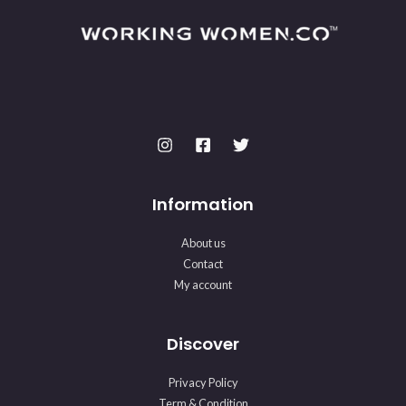
Information
About us
Contact
My account
Discover
Privacy Policy
Term & Condition