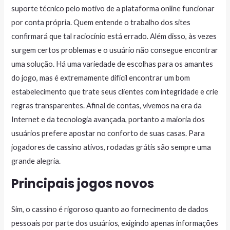
suporte técnico pelo motivo de a plataforma online funcionar
por conta própria. Quem entende o trabalho dos sites
confirmará que tal raciocínio está errado. Além disso, às vezes
surgem certos problemas e o usuário não consegue encontrar
uma solução. Há uma variedade de escolhas para os amantes
do jogo, mas é extremamente difícil encontrar um bom
estabelecimento que trate seus clientes com integridade e crie
regras transparentes. Afinal de contas, vivemos na era da
Internet e da tecnologia avançada, portanto a maioria dos
usuários prefere apostar no conforto de suas casas. Para
jogadores de cassino ativos, rodadas grátis são sempre uma
grande alegria.
Principais jogos novos
Sim, o cassino é rigoroso quanto ao fornecimento de dados
pessoais por parte dos usuários, exigindo apenas informações