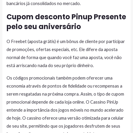
bancários já consolidados no mercado.
Cupom desconto Pinup Presente
pelo seu aniversário
O Freebet (aposta grátis) é um bônus de cliente por participar
de promoções, ofertas especiais, etc. Ele difere da aposta
normal de forma que quando você faz uma aposta, você não
está arriscando nada do seu próprio dinheiro.
Os códigos promocionais também podem oferecer uma
economia através de pontos de fidelidade ou recompensas a
serem resgatadas na próxima compra. Assim, o tipo de cupom
promocional depende de cada loja online. O Cassino PinUp
entende a importância dos jogos móveis no mundo acelerado
de hoje. O cassino oferece uma versão otimizada para celular
de seu site, permitindo que os jogadores desfrutem de seus