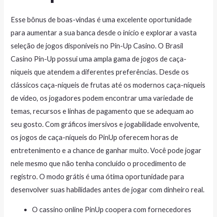
Esse bônus de boas-vindas é uma excelente oportunidade
para aumentar a sua banca desde o início e explorar a vasta
seleção de jogos disponíveis no Pin-Up Casino. O Brasil
Casino Pin-Up possui uma ampla gama de jogos de caça-
níqueis que atendem a diferentes preferências. Desde os
clássicos caça-níqueis de frutas até os modernos caça-níqueis
de vídeo, os jogadores podem encontrar uma variedade de
temas, recursos e linhas de pagamento que se adequam ao
seu gosto. Com gráficos imersivos e jogabilidade envolvente,
os jogos de caça-níqueis do PinUp oferecem horas de
entretenimento e a chance de ganhar muito. Você pode jogar
nele mesmo que não tenha concluído o procedimento de
registro. O modo grátis é uma ótima oportunidade para
desenvolver suas habilidades antes de jogar com dinheiro real.
O cassino online PinUp coopera com fornecedores