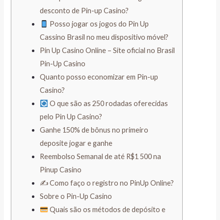
desconto de Pin-up Casino?
Posso jogar os jogos do Pin Up
Cassino Brasil no meu dispositivo móvel?
Pin Up Casino Online – Site oficial no Brasil
Pin-Up Casino
Quanto posso economizar em Pin-up
Casino?
O que são as 250 rodadas oferecidas
pelo Pin Up Casino?
Ganhe 150% de bônus no primeiro
deposite jogar e ganhe
Reembolso Semanal de até R$1 500 na
Pinup Casino
✍️ Como faço o registro no PinUp Online?
Sobre o Pin-Up Casino
Quais são os métodos de depósito e