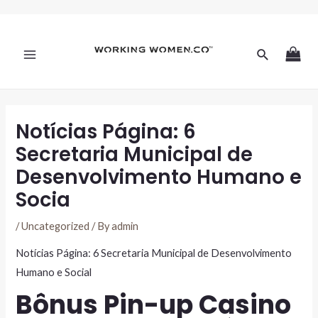
Notícias Página: 6
Secretaria Municipal de
Desenvolvimento Humano e
Socia
/
Uncategorized
/ By
admin
Notícias Página: 6 Secretaria Municipal de Desenvolvimento
Humano e Social
Bônus Pin-up Casino