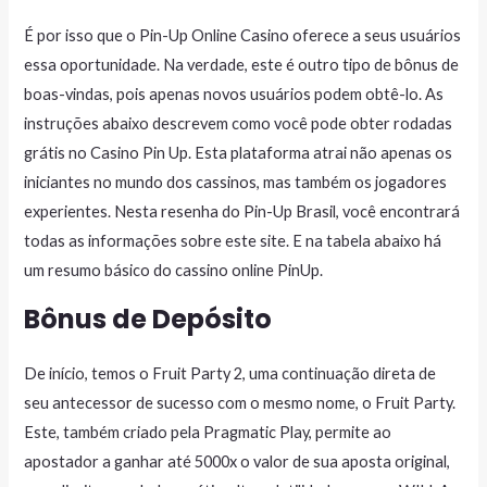
É por isso que o Pin-Up Online Casino oferece a seus usuários
essa oportunidade. Na verdade, este é outro tipo de bônus de
boas-vindas, pois apenas novos usuários podem obtê-lo. As
instruções abaixo descrevem como você pode obter rodadas
grátis no Casino Pin Up. Esta plataforma atrai não apenas os
iniciantes no mundo dos cassinos, mas também os jogadores
experientes. Nesta resenha do Pin-Up Brasil, você encontrará
todas as informações sobre este site. E na tabela abaixo há
um resumo básico do cassino online PinUp.
Bônus de Depósito
De início, temos o Fruit Party 2, uma continuação direta de
seu antecessor de sucesso com o mesmo nome, o Fruit Party.
Este, também criado pela Pragmatic Play, permite ao
apostador a ganhar até 5000x o valor de sua aposta original,