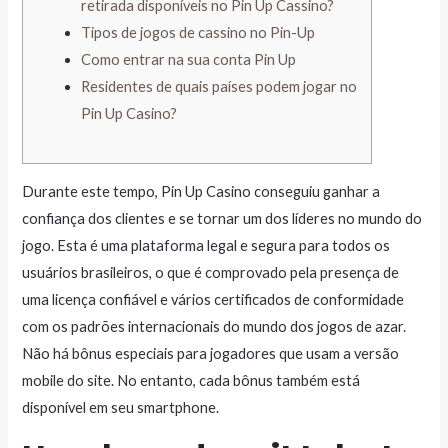
retirada disponíveis no Pin Up Cassino?
Tipos de jogos de cassino no Pin-Up
Como entrar na sua conta Pin Up
Residentes de quais países podem jogar no
Pin Up Casino?
Durante este tempo, Pin Up Casino conseguiu ganhar a
confiança dos clientes e se tornar um dos líderes no mundo do
jogo. Esta é uma plataforma legal e segura para todos os
usuários brasileiros, o que é comprovado pela presença de
uma licença confiável e vários certificados de conformidade
com os padrões internacionais do mundo dos jogos de azar.
Não há bônus especiais para jogadores que usam a versão
mobile do site. No entanto, cada bônus também está
disponível em seu smartphone.