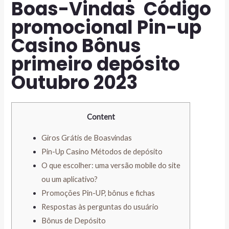
Boas-Vindas ️ Código
promocional Pin-up
Casino Bônus
primeiro depósito
Outubro 2023
Content
Giros Grátis de Boasvindas
Pin-Up Casino Métodos de depósito
O que escolher: uma versão mobile do site
ou um aplicativo?
Promoções Pin-UP, bônus e fichas
Respostas às perguntas do usuário
Bônus de Depósito