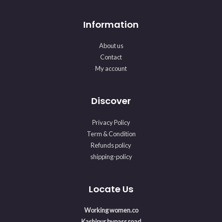
Information
About us
Contact
My account
Discover
Privacy Policy
Term & Condition
Refunds policy
shipping-policy
Locate Us
Working women.co
Kashipur bypass road