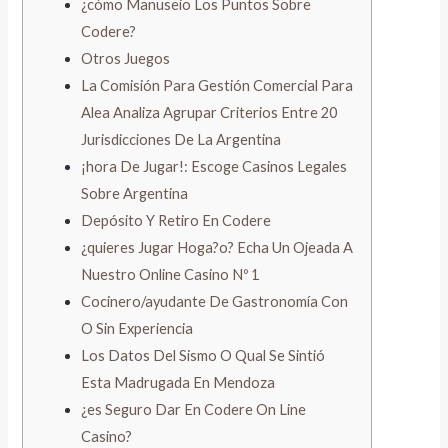
¿cómo Manuseio Los Puntos Sobre
Codere?
Otros Juegos
La Comisión Para Gestión Comercial Para
Alea Analiza Agrupar Criterios Entre 20
Jurisdicciones De La Argentina
¡hora De Jugar!: Escoge Casinos Legales
Sobre Argentina
Depósito Y Retiro En Codere
¿quieres Jugar Hoga?o? Echa Un Ojeada A
Nuestro Online Casino Nº 1
Cocinero/ayudante De Gastronomía Con
O Sin Experiencia
Los Datos Del Sismo O Qual Se Sintió
Esta Madrugada En Mendoza
¿es Seguro Dar En Codere On Line
Casino?