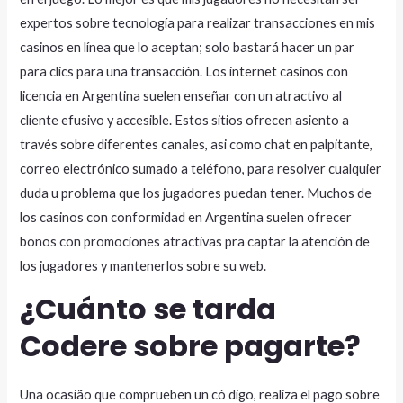
expertos sobre tecnología para realizar transacciones en mis
casinos en línea que lo aceptan; solo bastará hacer un par
para clics para una transacción. Los internet casinos con
licencia en Argentina suelen enseñar con un atractivo al
cliente efusivo y accesible. Estos sitios ofrecen asiento a
través sobre diferentes canales, asi como chat en palpitante,
correo electrónico sumado a teléfono, para resolver cualquier
duda u problema que los jugadores puedan tener. Muchos de
los casinos con conformidad en Argentina suelen ofrecer
bonos con promociones atractivas pra captar la atención de
los jugadores y mantenerlos sobre su web.
¿Cuánto se tarda
Codere sobre pagarte?
Una ocasião que comprueben un có digo, realiza el pago sobre