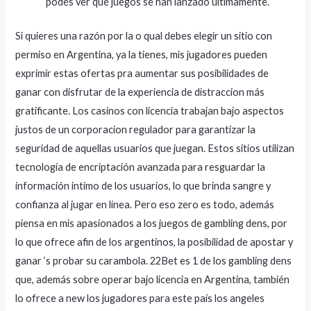
podés ver qué juegos se han lanzado últimamente.
Si quieres una razón por la o qual debes elegir un sitio con
permiso en Argentina, ya la tienes, mis jugadores pueden
exprimir estas ofertas pra aumentar sus posibilidades de
ganar con disfrutar de la experiencia de distraccion más
gratificante. Los casinos con licencia trabajan bajo aspectos
justos de un corporacion regulador para garantizar la
seguridad de aquellas usuarios que juegan. Estos sitios utilizan
tecnología de encriptación avanzada para resguardar la
información intimo de los usuarios, lo que brinda sangre y
confianza al jugar en línea. Pero eso zero es todo, además
piensa en mis apasionados a los juegos de gambling dens, por
lo que ofrece afin de los argentinos, la posibilidad de apostar y
ganar ‘s probar su carambola. 22Bet es 1 de los gambling dens
que, además sobre operar bajo licencia en Argentina, también
lo ofrece a new los jugadores para este país los angeles