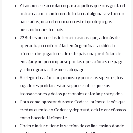
Y también, se acordaron para aquellos que nos gusta el
online casino, manteniendo lo la cual alguna vez fueron
hace años, una referencia en este tipo de juegos
buscando nuestro país.
22Bet es uno de los internet casinos que, además de
operar bajo conformidad en Argentina, también lo
ofrece a los jugadores de este país una posibilidad de
encajar y no preocuparse por las operaciones de pago
y retiro, gracias the mercadopago.
Al elegir el casino con permiso y permisos vigentes, los
jugadores podrian estar seguros sobre que sus
transacciones y datos personales estarán protegidos.
Para como apostar durante Codere, primero tenés que
creá mi cuenta en Codere y depositá, acá te enseñamos
cómo hacerlo fácilmente.
Codere incluso tiene la sección de on line casino donde