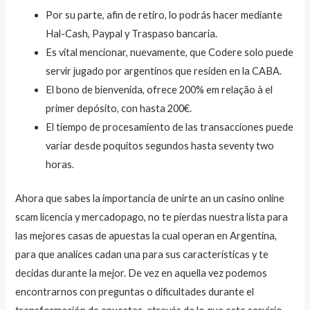
Por su parte, afin de retiro, lo podrás hacer mediante
Hal-Cash, Paypal y Traspaso bancaria.
Es vital mencionar, nuevamente, que Codere solo puede
servir jugado por argentinos que residen en la CABA.
El bono de bienvenida, ofrece 200% em relação à el
primer depósito, con hasta 200€.
El tiempo de procesamiento de las transacciones puede
variar desde poquitos segundos hasta seventy two
horas.
Ahora que sabes la importancia de unirte an un casino online
scam licencia y mercadopago, no te pierdas nuestra lista para
las mejores casas de apuestas la cual operan en Argentina,
para que analices cadan una para sus características y te
decidas durante la mejor. De vez en aquella vez podemos
encontrarnos con preguntas o dificultades durante el