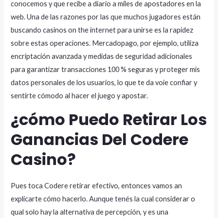
conocemos y que recibe a diario a miles de apostadores en la
web. Una de las razones por las que muchos jugadores están
buscando casinos on the internet para unirse es la rapidez
sobre estas operaciones. Mercadopago, por ejemplo, utiliza
encriptación avanzada y medidas de seguridad adicionales
para garantizar transacciones 100 % seguras y proteger mis
datos personales de los usuarios, lo que te da voie confiar y
sentirte cómodo al hacer el juego y apostar.
¿cómo Puedo Retirar Los
Ganancias Del Codere
Casino?
Pues toca Codere retirar efectivo, entonces vamos an
explicarte cómo hacerlo. Aunque tenés la cual considerar o
qual solo hay la alternativa de percepción, y es una