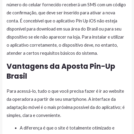
número do celular fornecido receberá um SMS com um código
de confirmação, que deve ser inserido para ativar a nova
conta. É concebível que o aplicativo Pin Up iOS não esteja
disponível para download em sua área do Brasil ou para seu
dispositivo se ele não aparecer na loja. Para instalar e utilizar
o aplicativo corretamente, o dispositivo deve, no entanto,
atender a certos requisitos básicos do sistema.
Vantagens da Aposta Pin-Up
Brasil
Para acessá-lo, tudo o que você precisa fazer é ir ao website
da operadora a partir de seu smartphone. A interface da
adaptação móvel é o mais próxima possível da do aplicativo; é
simples, clara e conveniente.
A diferença é que o site é totalmente otimizado e