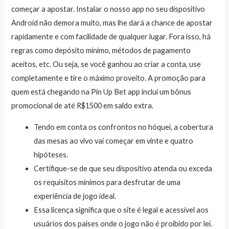
começar a apostar. Instalar o nosso app no seu dispositivo
Android não demora muito, mas lhe dará a chance de apostar
rapidamente e com facilidade de qualquer lugar. Fora isso, há
regras como depósito mínimo, métodos de pagamento
aceitos, etc. Ou seja, se você ganhou ao criar a conta, use
completamente e tire o máximo proveito. A promoção para
quem está chegando na Pin Up Bet app inclui um bônus
promocional de até R$1500 em saldo extra.
Tendo em conta os confrontos no hóquei, a cobertura
das mesas ao vivo vai começar em vinte e quatro
hipóteses.
Certifique-se de que seu dispositivo atenda ou exceda
os requisitos mínimos para desfrutar de uma
experiência de jogo ideal.
Essa licença significa que o site é legal e acessível aos
usuários dos países onde o jogo não é proibido por lei.