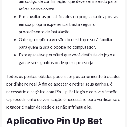
um código de confirmação, que deve ser inserido para
ativar a nova conta.
Para avaliar as possibilidades do programa de apostas
em sua própria experiência, basta seguir o
procedimento de instalação.
O design replica a versão do desktop e será familiar
para quem já usa o bookie no computador.
Este aplicativo permitirá que você desfrute do jogo e
ganhe seus ganhos onde quer que esteja.
Todos os pontos obtidos podem ser posteriormente trocados
por dinheiro real. A fim de apostar e retirar seus ganhos, é
necessário o registro com Pin-Up Bet login e com verificação.
O procedimento de verificação é necessário para verificar se o
jogador é maior de idade e se não infringiu a lei.
Aplicativo Pin Up Bet