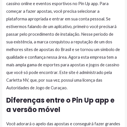
cassino online e eventos esportivos no Pin Up app. Para
começar a fazer apostas, você precisa selecionar a
plataforma apropriada e entrar em sua conta pessoal. Se
estivermos falando de um aplicativo, primeiro você precisará
passar pelo procedimento de instalação. Nesse período de
sua existência, a marca conquistou a reputação de um dos
melhores sites de apostas do Brasil e se tornou um símbolo de
qualidade e confiança nessa área. Agora esta empresa tem a
mais ampla gama de esportes para apostas e jogos de cassino
que você só pode encontrar. Este site é administrado pela
Carletta NV, que, por sua vez, possui uma licença das
Autoridades de Jogo de Curaçao.
Diferenças entre o Pin Up app e
a versão móvel
Você adorará o apelo das apostas e conseguirá fazer grandes