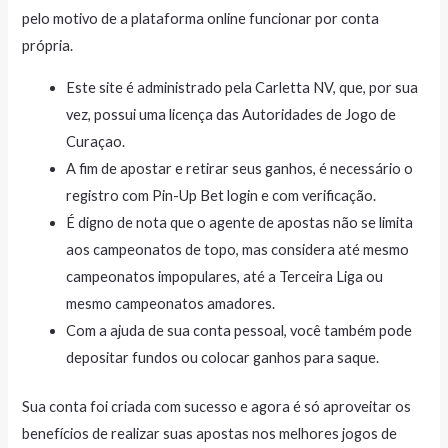
pelo motivo de a plataforma online funcionar por conta
própria.
Este site é administrado pela Carletta NV, que, por sua
vez, possui uma licença das Autoridades de Jogo de
Curaçao.
A fim de apostar e retirar seus ganhos, é necessário o
registro com Pin-Up Bet login e com verificação.
É digno de nota que o agente de apostas não se limita
aos campeonatos de topo, mas considera até mesmo
campeonatos impopulares, até a Terceira Liga ou
mesmo campeonatos amadores.
Com a ajuda de sua conta pessoal, você também pode
depositar fundos ou colocar ganhos para saque.
Sua conta foi criada com sucesso e agora é só aproveitar os
benefícios de realizar suas apostas nos melhores jogos de