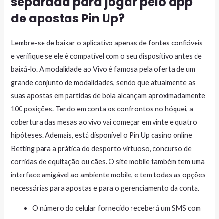
separada para jogar pelo app
de apostas Pin Up?
Lembre-se de baixar o aplicativo apenas de fontes confiáveis
e verifique se ele é compatível com o seu dispositivo antes de
baixá-lo. A modalidade ao Vivo é famosa pela oferta de um
grande conjunto de modalidades, sendo que atualmente as
suas apostas em partidas de bola alcançam aproximadamente
100 posições. Tendo em conta os confrontos no hóquei, a
cobertura das mesas ao vivo vai começar em vinte e quatro
hipóteses. Ademais, está disponível o Pin Up casino online
Betting para a prática do desporto virtuoso, concurso de
corridas de equitação ou cães. O site mobile também tem uma
interface amigável ao ambiente mobile, e tem todas as opções
necessárias para apostas e para o gerenciamento da conta.
O número do celular fornecido receberá um SMS com