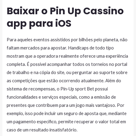
Baixar o Pin Up Cassino
app para iOS
Para aqueles eventos assistidos por bilhões pelo planeta, não
faltam mercados para apostar. Handicaps de todo tipo
mostram que a operadora realmente oferece uma experiência
completa. É possível acompanhar todos os torneios no portal
de trabalho e na cópia do site, ou perguntar ao suporte sobre
as competições que estão ocorrendo atualmente. Além do
sistema de recompensas, o Pin-Up sport Bet possui
funcionalidades e serviços especiais, como a emissão de
presentes que contribuem para um jogo mais vantajoso. Por
exemplo, isso pode incluir um seguro de aposta que, mediante
um pagamento específico, permite recuperar o valor total em
caso de um resultado insatisfatório.