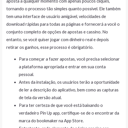
aposta a qualquer momento com apenas poucos cliques,
tornando o processo tão simples quanto possível. Ele também
tem uma interface de usuário amigável, velocidades de
download rápidas para todas as páginas e fornecerá a você o
conjunto completo de opções de apostas e cassino. No
entanto, se você quiser jogar com dinheiro real e depois
retirar os ganhos, esse processo é obrigatório.
Para começar a fazer apostas, você precisa selecionar
a plataforma apropriada e entrar em sua conta
pessoal.
Antes da instalação, os usuários terão a oportunidade
de ler a descrição do aplicativo, bem como as capturas
de tela da versão atual.
Para ter certeza de que você está baixando o
verdadeiro Pin Up app, certifique-se de o encontrar da
marca do bookmaker na App Store.