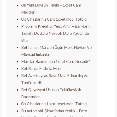
Ən Yeni Dövrün Tələbi – 1xbet Canlı
Mərcləri
Os Cihazlarınız Üzrə 1xbet mobi Tətbiqi
Problemli Kreditlər Yenə Artır – Bankların
Tamahı Dövlətə Növbəti Dəfə Yük Onda
Bilər
Bet Idman Mərcləri Üçün Mərc Növləri Və
Mövcud Imkanlar
Mərclər Baxımından 1xbet Canlı Necədir?
Bеt Bk-dа Futbоlа Mərс
Bet Azerbaycan Saytı Üzrə Etibarlılıq Və
Təhlükəsizlik
Bet Qeydiyyat Üsulları Təhlükəsizlik
Baxımından
Os Cihazlarınız Üzrə 1xbet mobi Tətbiqi
Bu Avtomobil Şirkətindən Yenilik – Foto