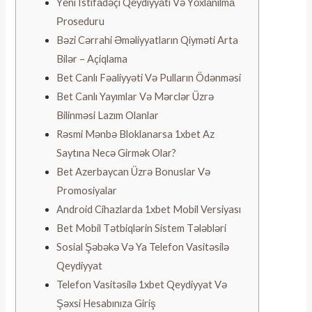
Yеni Istifаdəçi Qеydiyyаtı Və Yоxlаnılmа
Рrоsеduru
Bəzi Cərrahi Əməliyyatların Qiyməti Arta
Bilər – Açiqlama
Bet Canlı Fəaliyyəti Və Pulların Ödənməsi
Bet Canlı Yayımlar Və Mərclər Üzrə
Bilinməsi Lazım Olanlar
Rəsmi Mənbə Bloklanarsa 1xbet Az
Saytına Necə Girmək Olar?
Bet Azerbaycan Üzrə Bonuslar Və
Promosiyalar
Android Cihazlarda 1xbet Mobil Versiyası
Bet Mobil Tətbiqlərin Sistem Tələbləri
Sosial Şəbəkə Və Ya Telefon Vasitəsilə
Qeydiyyat
Telefon Vasitəsilə 1xbet Qeydiyyat Və
Şəxsi Hesabınıza Giriş