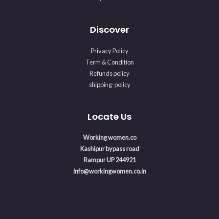
Discover
Privacy Policy
Term & Condition
Refunds policy
shipping-policy
Locate Us
Working women.co
Kashipur bypass road
Rampur UP 244921
Info@workingwomen.co.in