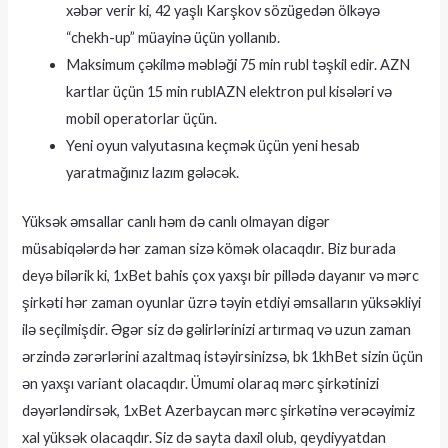
xəbər verir ki, 42 yaşlı Karşkov sözügedən ölkəyə
“chekh-up” müayinə üçün yollanıb.
Maksimum çəkilmə məbləği 75 min rubl təşkil edir. AZN
kartlar üçün 15 min rublAZN elektron pul kisələri və
mobil operatorlar üçün.
Yeni oyun valyutasına keçmək üçün yeni hesab
yaratmağınız lazım gələcək.
Yüksək əmsallar canlı həm də canlı olmayan digər
müsabiqələrdə hər zaman sizə kömək olacaqdır. Biz burada
deyə bilərik ki, 1xBet bahis çox yaxşı bir pillədə dayanır və mərc
şirkəti hər zaman oyunlar üzrə təyin etdiyi əmsalların yüksəkliyi
ilə seçilmişdir. Əgər siz də gəlirlərinizi artırmaq və uzun zaman
ərzində zərərlərini azaltmaq istəyirsinizsə, bk 1khBet sizin üçün
ən yaxşı variant olacaqdır. Ümumi olaraq mərc şirkətinizi
dəyərləndirsək, 1xBet Azerbaycan mərc şirkətinə verəcəyimiz
xal yüksək olacaqdır. Siz də sayta daxil olub, qeydiyyatdan