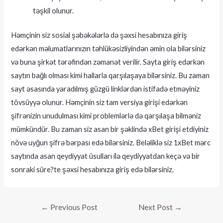
təşkil olunur.
Həmçinin siz sosial şəbəkələrlə də şəxsi hesabınıza giriş
edərkən məlumatlarınızın təhlükəsizliyindən əmin ola bilərsiniz
və buna şirkət tərəfindən zəmanət verilir. Sayta giriş edərkən
saytın bağlı olması kimi hallarla qarşılaşaya bilərsiniz. Bu zaman
sayt əsasında yaradılmış güzgü linklərdən istifadə etməyiniz
tövsüyyə olunur. Həmçinin siz tam versiya girişi edərkən
şifrənizin unudulması kimi problemlərlə də qarşılaşa bilməniz
mümkündür. Bu zaman siz asan bir şəklində xBet girişi etdiyiniz
növə uyğun şifrə bərpası edə bilərsiniz. Beləliklə siz 1xBet mərc
saytında asan qeydiyyat üsulları ilə qeydiyyatdan keçə və bir
sonraki süre?te şəxsi hesabınıza giriş edə bilərsiniz.
←
Previous Post
Next Post
→