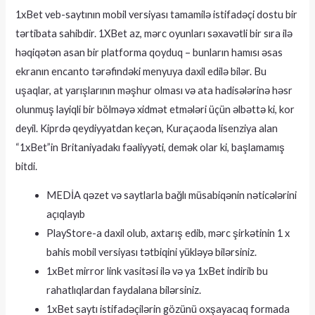
1xBet veb-saytının mobil versiyası tamamilə istifadəçi dostu bir
tərtibata sahibdir. 1XBet az, mərc oyunları səxavətli bir sıra ilə
həqiqətən asan bir platforma qoyduq – bunların hamısı əsas
ekranın encanto tərəfindəki menyuya daxil edilə bilər. Bu
uşaqlar, at yarışlarının məşhur olması və ata hadisələrinə həsr
olunmuş layiqli bir bölməyə xidmət etmələri üçün əlbəttə ki, kor
deyil. Kiprdə qeydiyyatdan keçən, Kuraçaoda lisenziya alan
“1xBet”in Britaniyadakı fəaliyyəti, demək olar ki, başlamamış
bitdi.
MEDİA qəzet və saytlarla bağlı müsabiqənin nəticələrini
açıqlayıb
PlayStore-a daxil olub, axtarış edib, mərc şirkətinin 1 x
bahis mobil versiyası tətbiqini yükləyə bilərsiniz.
1xBet mirror link vasitəsi ilə və ya 1xBet indirib bu
rahatlıqlardan faydalana bilərsiniz.
1xBet saytı istifadəçilərin gözünü oxşayacaq formada