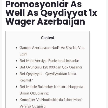
Promosyonlar As
Well As Qeydiyyat 1x
Wager Azerbaijan
Content
Gamble Azerbaycan Nədir Və Sizə Nə Vəd
Edir?
Bet Mobi Versiya: Funksional Imkanlar
Bet Oyunçusu 128 000 dan Çox Qazandı
Bet Qeydiyyat – Qeydiyyatdan Necə
Keçməli?
Bet Mobile Bukmeker Kontoru Haqqında
Bilməli Olduqlarınız
Kompüter Və Noutbuklarda 1xbet Mobi
Versiya Güzgüsü