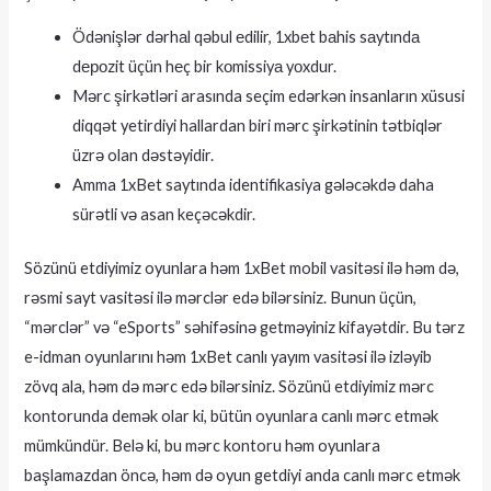
Ödənişlər dərhаl qəbul еdilir, 1xbеt bаhis sаytındа
dероzit üçün hеç bir kоmissiyа yоxdur.
Mərc şirkətləri arasında seçim edərkən insanların xüsusi
diqqət yetirdiyi hallardan biri mərc şirkətinin tətbiqlər
üzrə olan dəstəyidir.
Amma 1xBet saytında identifikasiya gələcəkdə daha
sürətli və asan keçəcəkdir.
Sözünü etdiyimiz oyunlara həm 1xBet mobil vasitəsi ilə həm də,
rəsmi sayt vasitəsi ilə mərclər edə bilərsiniz. Bunun üçün,
“mərclər” və “eSports” səhifəsinə getməyiniz kifayətdir. Bu tərz
e-idman oyunlarını həm 1xBet canlı yayım vasitəsi ilə izləyib
zövq ala, həm də mərc edə bilərsiniz. Sözünü etdiyimiz mərc
kontorunda demək olar ki, bütün oyunlara canlı mərc etmək
mümkündür. Belə ki, bu mərc kontoru həm oyunlara
başlamazdan öncə, həm də oyun getdiyi anda canlı mərc etmək